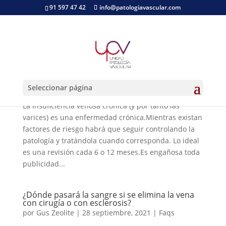
91 597 47 42
info@patologiavascular.com
¿Puede uno hacerse esclerosis toda la vida?
por
Gus Zeolite
|
28 septiembre, 2021
|
Faqs
Seleccionar página
La insuficiencia venosa crónica (y por tanto las
varices) es una enfermedad crónica.Mientras existan
factores de riesgo habrá que seguir controlando la
patología y tratándola cuando corresponda. Lo ideal
es una revisión cada 6 o 12 meses.Es engañosa toda
publicidad...
¿Dónde pasará la sangre si se elimina la vena
con cirugía o con esclerosis?
por
Gus Zeolite
|
28 septiembre, 2021
|
Faqs