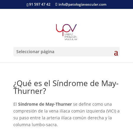
91 597 47 42
info@patologiavascular.com
Síndrome de May-
Thurner
Seleccionar página
¿Qué es el Síndrome de May-
Thurner?
El
Síndrome de May-Thurner
se define como una
compresión de la vena ilíaca común izquierda (VICI) a
su paso entre la arteria ilíaca común derecha y la
columna lumbo-sacra.