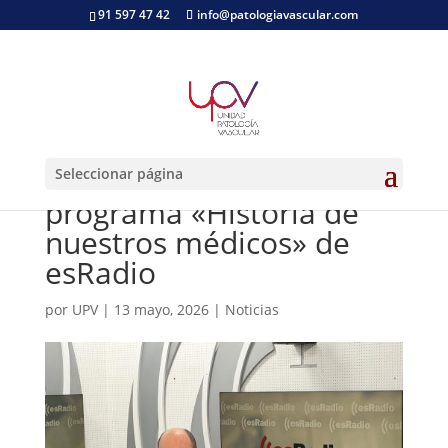
91 597 47 42
info@patologiavascular.com
Entrevista al Doctor
Pablo Gallo en el
Seleccionar página
programa «Historia de
nuestros médicos» de
esRadio
por
UPV
|
13 mayo, 2026
|
Noticias