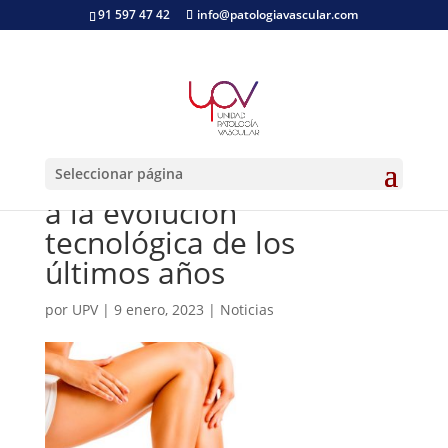
91 597 47 42
info@patologiavascular.com
Tratamiento de las
varices sin cirugía gracias
Seleccionar página
a la evolución
tecnológica de los
últimos años
por
UPV
|
9 enero, 2023
|
Noticias