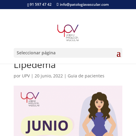
91 597 47 42
info@patologiavascular.com
Junio, mes de la
concienciación del
Seleccionar página
Lipedema
por
UPV
|
20 junio, 2022
|
Guia de pacientes